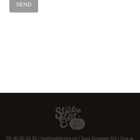
Tlf: 40 00 33 93 |
hei@epletyven.no
| Sant Gruppen AS | Org.nr.